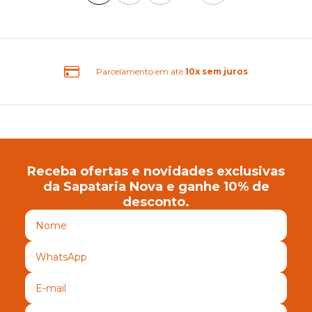
rcelamento em até
10x sem juros
Receba ofertas e novidades exclusivas
da Sapataria Nova e ganhe 10% de
desconto.