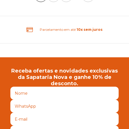
amento em até
10x sem juros
Receba ofertas e novidades exclusivas
da Sapataria Nova e ganhe 10% de
desconto.