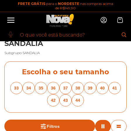
FRETE GRÁTIS
para o
NORDESTE
nas compras acima
10% OFF na primeira compra
de R$149,90
Abrir
Baixe o app. Cupom BEMVINDO10
(100+)
INÍCIO
·
FEMININO
·
BREADCRUMBS.CALCADOS-FEMININOS
·
SANDALIA
·
BREADCRUMBS.PICCADILLY
·
BREADCRUMBS.PRETO
SANDALIA
Subgrupo SANDALIA
Escolha o seu tamanho
33
34
35
36
37
38
39
40
41
42
43
44
Filtros