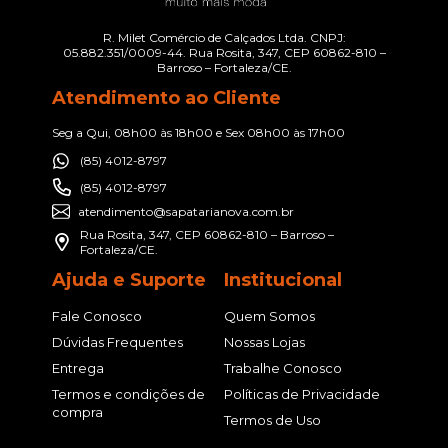
R. Milet Comércio de Calçados Ltda. CNPJ:
05.882.351/0009-44. Rua Rosita, 347, CEP 60862-810 –
Barroso – Fortaleza/CE.
Atendimento ao Cliente
Seg a Qui, 08h00 às 18h00 e Sex 08h00 às 17h00
(85) 4012-8797
(85) 4012-8797
atendimento@sapatarianova.com.br
Rua Rosita, 347, CEP 60862-810 – Barroso –
Fortaleza/CE.
Ajuda e Suporte
Institucional
Fale Conosco
Quem Somos
Dúvidas Frequentes
Nossas Lojas
Entrega
Trabalhe Conosco
Termos e condições de
Políticas de Privacidade
compra
Termos de Uso