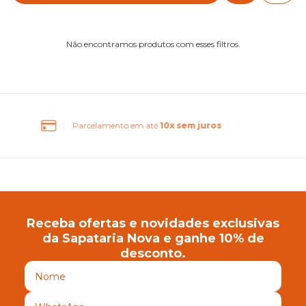
Não encontramos produtos com esses filtros.
m até
10x sem juros
Frete G
Receba ofertas e novidades exclusivas
da Sapataria Nova e ganhe 10% de
desconto.