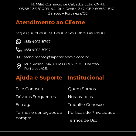
R. Milet Comércio de Calçados Ltda. CNPJ:
05.882.351/0009-44. Rua Rosita, 347, CEP 60862-810 –
Barroso – Fortaleza/CE.
Atendimento ao Cliente
Seg a Qui, 08h00 às 18h00 e Sex 08h00 às 17h00
(85) 4012-8797
(85) 4012-8797
atendimento@sapatarianova.com.br
Rua Rosita, 347, CEP 60862-810 – Barroso –
Fortaleza/CE.
Ajuda e Suporte
Institucional
Fale Conosco
Quem Somos
Dúvidas Frequentes
Nossas Lojas
Entrega
Trabalhe Conosco
Termos e condições de
Políticas de Privacidade
compra
Termos de Uso