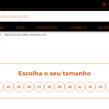
NO
KIDS
ESPORTIVO
CHINELO
ACES
NO
·
BREADCRUMBS.VERMELHO
Escolha o seu tamanho
3
34
35
36
37
38
39
40
41
42
43