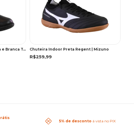
Chuteira Indoor Preta, Vermelha e Branca Tornado | Penalty
Chuteira Indoor Preta Regent | Mizuno
R$259,99
rátis
5% de desconto
á vista no PIX