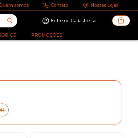
Quem somos
Contato
Nossas Lojas
Entre ou Cadastre-se
SORIOS
PROMOÇÕES
44