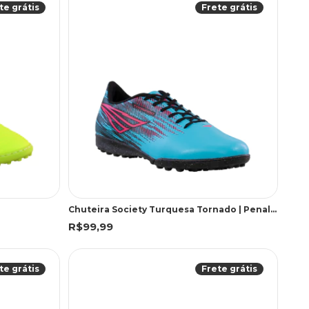
te grátis
Frete grátis
Chuteira Society Turquesa Tornado | Penalty
R$99,99
te grátis
Frete grátis