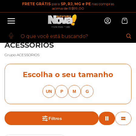
FRETE GRÁTIS
para
SP, RJ, MG e PE
nas compras
10% OFF na primeira compra
acima de R$99,00
Abrir
Baixe o app. Cupom BEMVINDO10
(100+)
INÍCIO
·
ACESSORIOS
·
ARTIGO VIAGEM
·
MOCHILAS
·
BREADCRUMBS.ADIDAS
·
BREADCRUMBS.ADIDAS
ACESSORIOS
Grupo ACESSORIOS
Escolha o seu tamanho
UN
P
M
G
Filtros